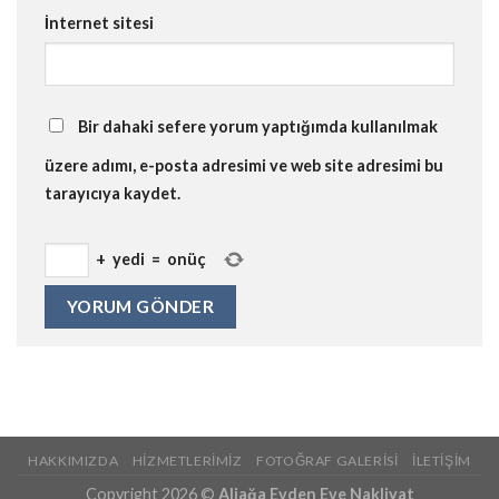
İnternet sitesi
Bir dahaki sefere yorum yaptığımda kullanılmak
üzere adımı, e-posta adresimi ve web site adresimi bu
tarayıcıya kaydet.
+
yedi
=
onüç
HAKKIMIZDA
HIZMETLERIMIZ
FOTOĞRAF GALERISI
İLETIŞIM
Copyright 2026 ©
Aliağa Evden Eve Nakliyat