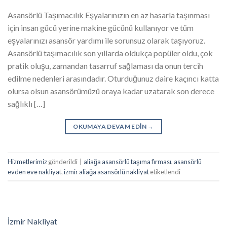
Asansörlü Taşımacılık Eşyalarınızın en az hasarla taşınması
için insan gücü yerine makine gücünü kullanıyor ve tüm
eşyalarınızı asansör yardımı ile sorunsuz olarak taşıyoruz.
Asansörlü taşımacılık son yıllarda oldukça popüler oldu, çok
pratik oluşu, zamandan tasarruf sağlaması da onun tercih
edilme nedenleri arasındadır. Oturduğunuz daire kaçıncı katta
olursa olsun asansörümüzü oraya kadar uzatarak son derece
sağlıklı […]
OKUMAYA DEVAM EDIN
→
Hizmetlerimiz
gönderildi
|
aliağa asansörlü taşıma firması
,
asansörlü
evden eve nakliyat
,
izmir aliağa asansörlü nakliyat
etiketlendi
İzmir Nakliyat