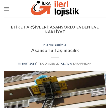
Skip
to
content
ETIKET ARŞIVLERI:
ASANSÖRLÜ EVDEN EVE
NAKLIYAT
HIZMETLERIMIZ
Asansörlü Taşımacılık
8 MART 2016
’' TE GÖNDERILDI
ALIAĞA
TARAFINDAN