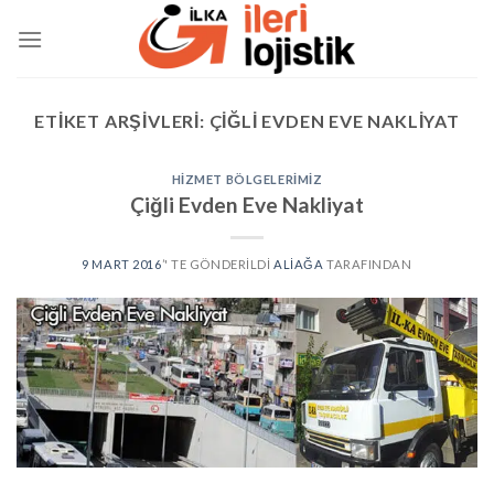
Skip
to
content
ETIKET ARŞIVLERI:
ÇIĞLI EVDEN EVE NAKLIYAT
HIZMET BÖLGELERIMIZ
Çiğli Evden Eve Nakliyat
9 MART 2016
’' TE GÖNDERILDI
ALIAĞA
TARAFINDAN