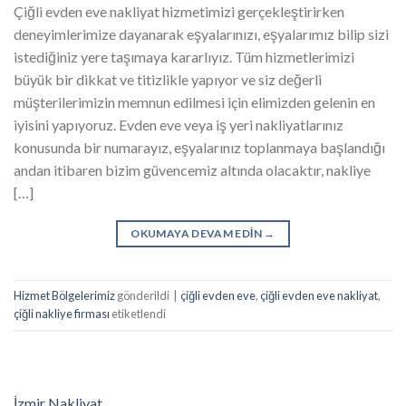
Çiğli evden eve nakliyat hizmetimizi gerçekleştirirken
deneyimlerimize dayanarak eşyalarınızı, eşyalarımız bilip sizi
istediğiniz yere taşımaya kararlıyız. Tüm hizmetlerimizi
büyük bir dikkat ve titizlikle yapıyor ve siz değerli
müşterilerimizin memnun edilmesi için elimizden gelenin en
iyisini yapıyoruz. Evden eve veya iş yeri nakliyatlarınız
konusunda bir numarayız, eşyalarınız toplanmaya başlandığı
andan itibaren bizim güvencemiz altında olacaktır, nakliye
[…]
OKUMAYA DEVAM EDIN
→
Hizmet Bölgelerimiz
gönderildi
|
çiğli evden eve
,
çiğli evden eve nakliyat
,
çiğli nakliye firması
etiketlendi
İzmir Nakliyat