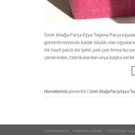
İzmir Aliağa Parça Eşya Taşıma Parça eşya
gerektirmeyecek kadar büyük olan eşyalarını
bir hayli şanslı bir şehir, pek çok firma bu s
yerlerinden, fabrikalardan veya başka yerle
Hizmetlerimiz
gönderildi
|
İzmir Aliağa Parça Eşya T
HAKKIMIZDA
HIZMETLERIMIZ
FOTOĞRAF GAL