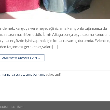
lar demek, kargoya veremeyeceğiniz ama kamyonla taşımanızı da
zın taşınması hizmetidir. İzmir Aliağa parça eşya taşıma konusun
on yılların gözde işini yapmak için kolları sıvamış durumda. Evlerden,
rden taşınması gereken eşyaları […]
OKUMAYA DEVAM EDIN
→
aşıma
,
parça eşya taşıma bergama
etiketlendi
ERISI
İLETIŞIM