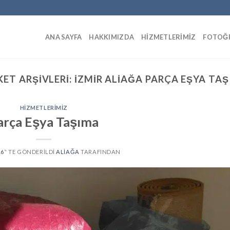
ANA SAYFA
HAKKIMIZDA
HIZMETLERIMIZ
FOTOĞR
KET ARŞIVLERI:
İZMIR ALIAĞA PARÇA EŞYA TA
HIZMETLERIMIZ
arça Eşya Taşıma
16
’' TE GÖNDERILDI
ALIAĞA
TARAFINDAN