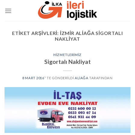
Skip
to
content
ETIKET ARŞIVLERI:
IZMIR ALIAĞA SIGORTALI
NAKLIYAT
HIZMETLERIMIZ
Sigortalı Nakliyat
8 MART 2016
’' TE GÖNDERILDI
ALIAĞA
TARAFINDAN