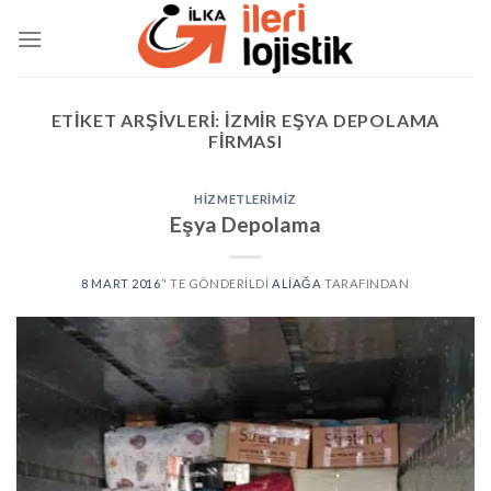
Skip
to
content
ETIKET ARŞIVLERI:
IZMIR EŞYA DEPOLAMA
FIRMASI
HIZMETLERIMIZ
Eşya Depolama
8 MART 2016
’' TE GÖNDERILDI
ALIAĞA
TARAFINDAN