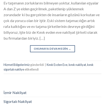
Ev taşımanın zorluklarını bilmeyen yoktur, kullanılan eşyalar
A dan Z ye elden geçirilmek, paketlenip yüklenmek
zorundadır ki bu gerçekten de insanların gözünü korkutan ve
çok da yorucu olan bir iştir. Eski sistem taşımacılığın artık
rafa kalktığını ve ev taşıma şirketlerinin devreye girdiğini
biliyoruz, işte biz de Kınık evden eve nakliyat şirketi olarak
bu firmalardan biriyiz. […]
OKUMAYA DEVAM EDIN
→
Hizmet Bölgelerimiz
gönderildi
|
Kınık Evden Eve
,
kınık nakliyat
,
kınık
sigortalı nakliye
etiketlendi
İzmir Nakliyat
Sigortalı Nakliyat