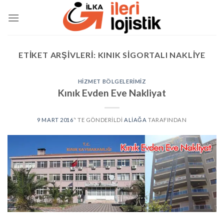
Skip
to
content
ETIKET ARŞIVLERI:
KINIK SIGORTALI NAKLIYE
HIZMET BÖLGELERIMIZ
Kınık Evden Eve Nakliyat
9 MART 2016
’' TE GÖNDERILDI
ALIAĞA
TARAFINDAN