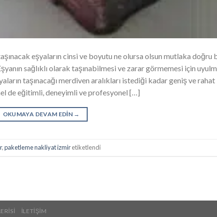
aşınacak eşyaların cinsi ve boyutu ne olursa olsun mutlaka doğru b
şyanın sağlıklı olarak taşınabilmesi ve zarar görmemesi için uyulm
aların taşınacağı merdiven aralıkları istediği kadar geniş ve rahat
nel de eğitimli, deneyimli ve profesyonel […]
OKUMAYA DEVAM EDIN
→
r
,
paketleme nakliyat izmir
etiketlendi
ERISI
İLETIŞIM