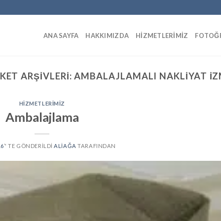
ANA SAYFA
HAKKIMIZDA
HIZMETLERIMIZ
FOTOĞR
IKET ARŞIVLERI:
AMBALAJLAMALI NAKLIYAT IZ
HIZMETLERIMIZ
Ambalajlama
16
’' TE GÖNDERILDI
ALIAĞA
TARAFINDAN